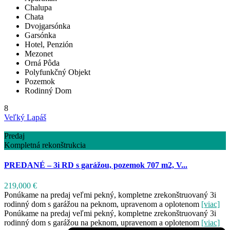
Chalupa
Chata
Dvojgarsónka
Garsónka
Hotel, Penzión
Mezonet
Orná Pôda
Polyfunkčný Objekt
Pozemok
Rodinný Dom
8
Veľký Lapáš
Predaj
Kompletná rekonštrukcia
PREDANÉ – 3i RD s garážou, pozemok 707 m2, V...
219,000 €
Ponúkame na predaj veľmi pekný, kompletne zrekonštruovaný 3i
rodinný dom s garážou na peknom, upravenom a oplotenom
[viac]
Ponúkame na predaj veľmi pekný, kompletne zrekonštruovaný 3i
rodinný dom s garážou na peknom, upravenom a oplotenom
[viac]