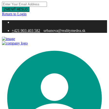
ZMENIŤ HESLO
Return to Login
+421 903 403 582
urbanova@realitymedea.sk