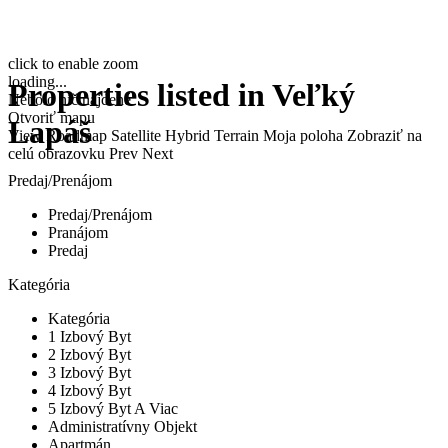
click to enable zoom
loading...
Properties listed in Veľký
Nebolo nič nájdené
Otvoriť mapu
Lapáš
View
Roadmap
Satellite
Hybrid
Terrain
Moja poloha
Zobraziť na
celú obrazovku
Prev
Next
Predaj/Prenájom
Predaj/Prenájom
Pranájom
Predaj
Kategória
Kategória
1 Izbový Byt
2 Izbový Byt
3 Izbový Byt
4 Izbový Byt
5 Izbový Byt A Viac
Administratívny Objekt
Apartmán