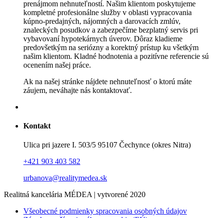
prenájmom nehnuteľností. Našim klientom poskytujeme
kompletné profesionálne služby v oblasti vypracovania
kúpno-predajných, nájomných a darovacích zmlúv,
znaleckých posudkov a zabezpečíme bezplatný servis pri
vybavovaní hypotekárnych úverov. Dôraz kladieme
predovšetkým na seriózny a korektný prístup ku všetkým
našim klientom. Kladné hodnotenia a pozitívne referencie sú
ocenením našej práce.
Ak na našej stránke nájdete nehnuteľnosť o ktorú máte
záujem, neváhajte nás kontaktovať.
Kontakt
Ulica pri jazere I. 503/5 95107 Čechynce (okres Nitra)
+421 903 403 582
urbanova@realitymedea.sk
Realitná kancelária MÉDEA | vytvorené 2020
Všeobecné podmienky spracovania osobných údajov