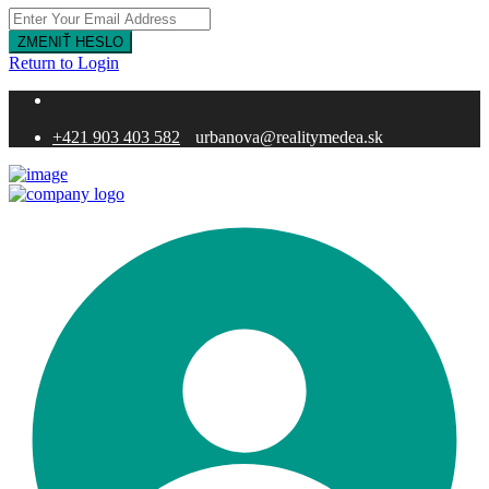
ZMENIŤ HESLO
Return to Login
+421 903 403 582
urbanova@realitymedea.sk