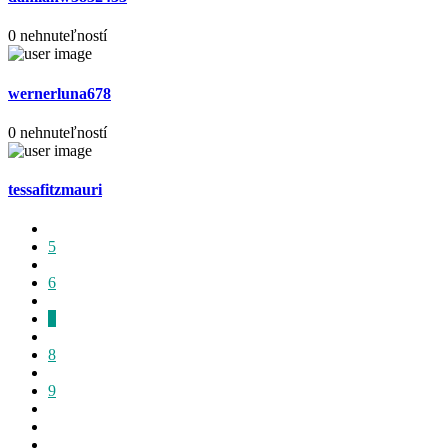
0 nehnuteľností
wernerluna678
0 nehnuteľností
tessafitzmauri
5
6
7
8
9