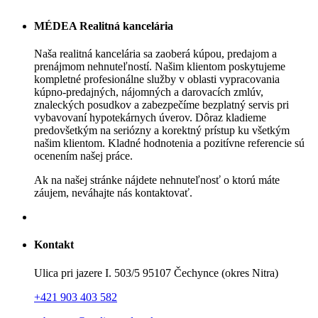
MÉDEA Realitná kancelária
Naša realitná kancelária sa zaoberá kúpou, predajom a
prenájmom nehnuteľností. Našim klientom poskytujeme
kompletné profesionálne služby v oblasti vypracovania
kúpno-predajných, nájomných a darovacích zmlúv,
znaleckých posudkov a zabezpečíme bezplatný servis pri
vybavovaní hypotekárnych úverov. Dôraz kladieme
predovšetkým na seriózny a korektný prístup ku všetkým
našim klientom. Kladné hodnotenia a pozitívne referencie sú
ocenením našej práce.
Ak na našej stránke nájdete nehnuteľnosť o ktorú máte
záujem, neváhajte nás kontaktovať.
Kontakt
Ulica pri jazere I. 503/5 95107 Čechynce (okres Nitra)
+421 903 403 582