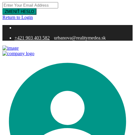
ZMENIŤ HESLO
Return to Login
+421 903 403 582
urbanova@realitymedea.sk