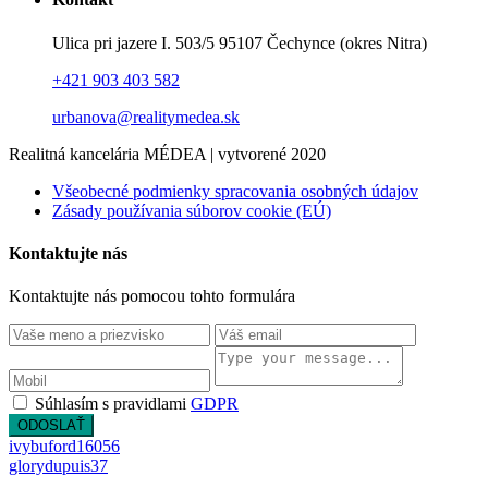
Ulica pri jazere I. 503/5 95107 Čechynce (okres Nitra)
+421 903 403 582
urbanova@realitymedea.sk
Realitná kancelária MÉDEA | vytvorené 2020
Všeobecné podmienky spracovania osobných údajov
Zásady používania súborov cookie (EÚ)
Kontaktujte nás
Kontaktujte nás pomocou tohto formulára
Súhlasím s pravidlami
GDPR
ODOSLAŤ
ivybuford16056
glorydupuis37