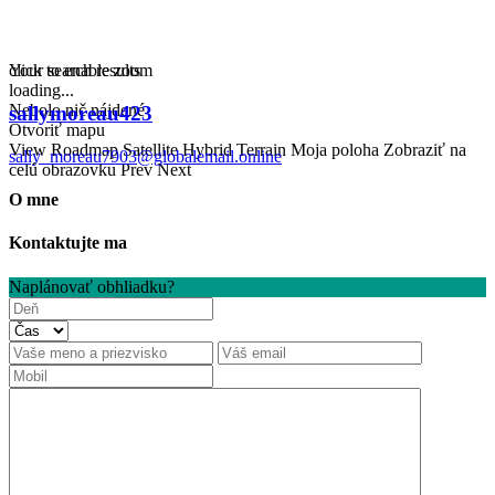
click to enable zoom
Your search results
loading...
Nebolo nič nájdené
sallymoreau423
Otvoriť mapu
View
Roadmap
Satellite
Hybrid
Terrain
Moja poloha
Zobraziť na
sally_moreau7903@globalemail.online
celú obrazovku
Prev
Next
O mne
Kontaktujte ma
Naplánovať obhliadku?