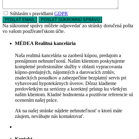
Súhlasím s pravidlami
GDPR
Na súkromné ​​správy môžete odpovedať zo stránky doručená pošta
vo vašom používateľskom účte.
MÉDEA Realitná kancelária
Naša realitná kancelária sa zaoberá kúpou, predajom a
prenájmom nehnuteľností. Našim klientom poskytujeme
kompletné profesionálne služby v oblasti vypracovania
kúpno-predajných, nájomných a darovacích zmlúv,
znaleckých posudkov a zabezpečíme bezplatný servis pri
vybavovaní hypotekárnych úverov. Dôraz kladieme
predovšetkým na seriózny a korektný prístup ku všetkým
našim klientom. Kladné hodnotenia a pozitívne referencie sú
ocenením našej práce.
Ak na našej stránke nájdete nehnuteľnosť o ktorú máte
záujem, neváhajte nás kontaktovať.
Kontakt